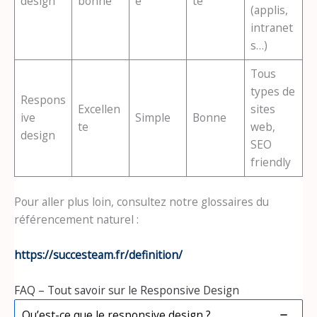
design
bonne
e
te
(applis,
intranet
s…)
Tous
types de
Respons
Excellen
sites
ive
Simple
Bonne
te
web,
design
SEO
friendly
Pour aller plus loin, consultez notre glossaires du
référencement naturel :
https://succesteam.fr/definition/
FAQ – Tout savoir sur le Responsive Design
Qu’est-ce que le responsive design ?