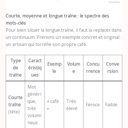
Courte, moyenne et longue traîne : le spectre des
mots-clés
Pour bien situer la longue traîne, il faut la replacer dans
un continuum. Prenons un exemple concret et original :
un artisan qui torréfie son propre café.
Type
Caract
Exemp
Volum
Concu
Conve
de
éristiq
le
e
rrence
rsion
traîne
ues
Mot
généri
Courte
que,
« café
Très
traîne
Féroce
Faible
très
»
élevé
(tête)
volumi
neux