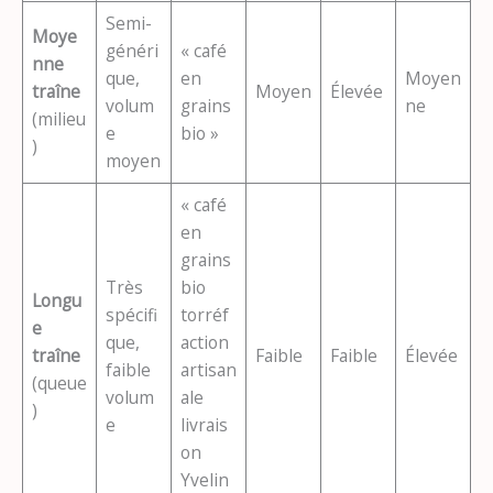
Semi-
Moye
généri
« café
nne
que,
en
Moyen
traîne
Moyen
Élevée
volum
grains
ne
(milieu
e
bio »
)
moyen
« café
en
grains
Très
bio
Longu
spécifi
torréf
e
que,
action
traîne
Faible
Faible
Élevée
faible
artisan
(queue
volum
ale
)
e
livrais
on
Yvelin