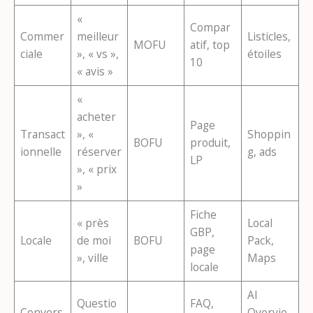
«
Compar
Commer
meilleur
Listicles,
MOFU
atif, top
ciale
», « vs »,
étoiles
10
« avis »
«
acheter
Page
Transact
», «
Shoppin
BOFU
produit,
ionnelle
réserver
g, ads
LP
», « prix
»
Fiche
« près
Local
GBP,
Locale
de moi
BOFU
Pack,
page
», ville
Maps
locale
AI
Questio
FAQ,
Convers
Overvie