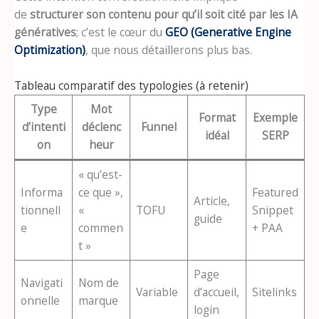
de
structurer son contenu pour qu’il soit cité par les IA
génératives
; c’est le cœur du
GEO (Generative Engine
Optimization)
, que nous détaillerons plus bas.
Tableau comparatif des typologies (à retenir)
Type
Mot
Format
Exemple
d’intenti
déclenc
Funnel
idéal
SERP
on
heur
« qu’est-
Informa
ce que »,
Featured
Article,
tionnell
«
TOFU
Snippet
guide
e
commen
+ PAA
t »
Page
Navigati
Nom de
Variable
d’accueil,
Sitelinks
onnelle
marque
login